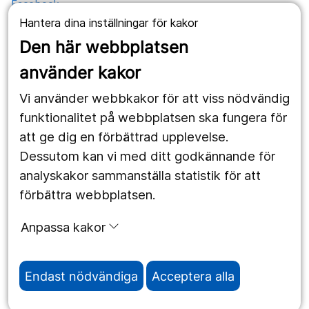
Facebook
Hantera dina inställningar för kakor
YouTube
Den här webbplatsen
använder kakor
Kontakt
Vi använder webbkakor för att viss nödvändig
Postadress
funktionalitet på webbplatsen ska fungera för
Kävesta folkhögskola
Kävesta 180
att ge dig en förbättrad upplevelse.
697 94 Sköllersta
Dessutom kan vi med ditt godkännande för
analyskakor sammanställa statistik för att
förbättra webbplatsen.
Expedition
Anpassa kakor
Telefon 019-602 49 50
Mejl
info@kavesta.fhsk.se
Endast nödvändiga
Acceptera alla