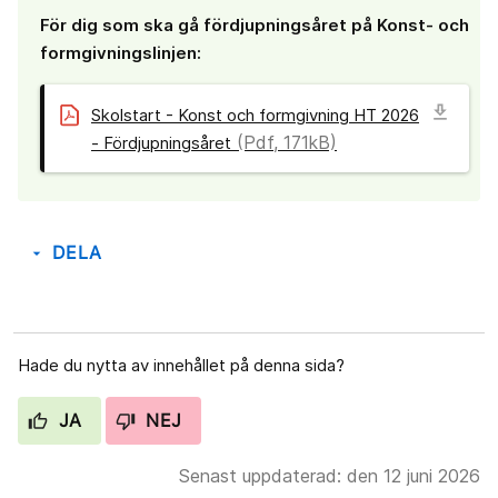
För dig som ska gå fördjupningsåret på Konst- och
formgivningslinjen:
download
Skolstart - Konst och formgivning HT 2026
(Pdf, 171kB)
- Fördjupningsåret
DELA
arrow_drop_down
Hade du nytta av innehållet på denna sida?
JA
NEJ
Senast uppdaterad: den 12 juni 2026