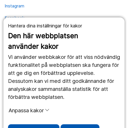
Instagram
Facebook
Hantera dina inställningar för kakor
YouTube
Den här webbplatsen
använder kakor
Kontakt
Vi använder webbkakor för att viss nödvändig
Postadress
funktionalitet på webbplatsen ska fungera för
Kävesta folkhögskola
Kävesta 180
att ge dig en förbättrad upplevelse.
697 94 Sköllersta
Dessutom kan vi med ditt godkännande för
analyskakor sammanställa statistik för att
förbättra webbplatsen.
Expedition
Anpassa kakor
Telefon 019-602 49 50
Mejl
info@kavesta.fhsk.se