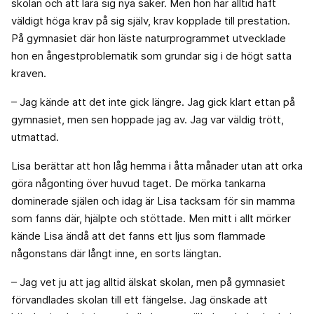
skolan och att lära sig nya saker. Men hon har alltid haft
väldigt höga krav på sig själv, krav kopplade till prestation.
På gymnasiet där hon läste naturprogrammet utvecklade
hon en ångestproblematik som grundar sig i de högt satta
kraven.
– Jag kände att det inte gick längre. Jag gick klart ettan på
gymnasiet, men sen hoppade jag av. Jag var väldig trött,
utmattad.
Lisa berättar att hon låg hemma i åtta månader utan att orka
göra någonting över huvud taget. De mörka tankarna
dominerade själen och idag är Lisa tacksam för sin mamma
som fanns där, hjälpte och stöttade. Men mitt i allt mörker
kände Lisa ändå att det fanns ett ljus som flammade
någonstans där långt inne, en sorts längtan.
– Jag vet ju att jag alltid älskat skolan, men på gymnasiet
förvandlades skolan till ett fängelse. Jag önskade att