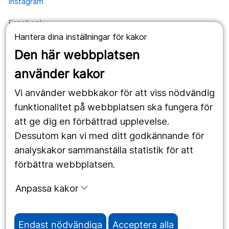
Instagram
Facebook
Hantera dina inställningar för kakor
YouTube
Den här webbplatsen
använder kakor
Kontakt
Vi använder webbkakor för att viss nödvändig
Postadress
funktionalitet på webbplatsen ska fungera för
Kävesta folkhögskola
Kävesta 180
att ge dig en förbättrad upplevelse.
697 94 Sköllersta
Dessutom kan vi med ditt godkännande för
analyskakor sammanställa statistik för att
förbättra webbplatsen.
Expedition
Anpassa kakor
Telefon 019-602 49 50
Mejl
info@kavesta.fhsk.se
Endast nödvändiga
Acceptera alla