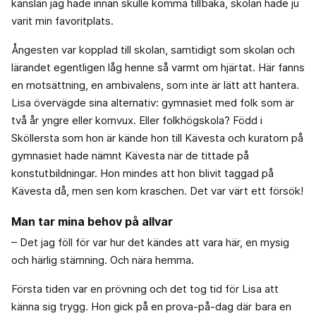
känslan jag hade innan skulle komma tillbaka, skolan hade ju
varit min favoritplats.
Ångesten var kopplad till skolan, samtidigt som skolan och
lärandet egentligen låg henne så varmt om hjärtat. Här fanns
en motsättning, en ambivalens, som inte är lätt att hantera.
Lisa övervägde sina alternativ: gymnasiet med folk som är
två år yngre eller komvux. Eller folkhögskola? Född i
Sköllersta som hon är kände hon till Kävesta och kuratorn på
gymnasiet hade nämnt Kävesta när de tittade på
konstutbildningar. Hon mindes att hon blivit taggad på
Kävesta då, men sen kom kraschen. Det var värt ett försök!
Man tar mina behov på allvar
– Det jag föll för var hur det kändes att vara här, en mysig
och härlig stämning. Och nära hemma.
Första tiden var en prövning och det tog tid för Lisa att
känna sig trygg. Hon gick på en prova-på-dag där bara en