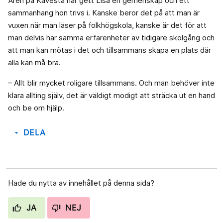
Åren på Kävesta har gett Lisa en gemenskap och ett
sammanhang hon trivs i. Kanske beror det på att man är
vuxen när man läser på folkhögskola, kanske är det för att
man delvis har samma erfarenheter av tidigare skolgång och
att man kan mötas i det och tillsammans skapa en plats där
alla kan må bra.
– Allt blir mycket roligare tillsammans. Och man behöver inte
klara allting själv, det är väldigt modigt att sträcka ut en hand
och be om hjälp.
DELA
arrow_drop_down
Hade du nytta av innehållet på denna sida?
JA
NEJ