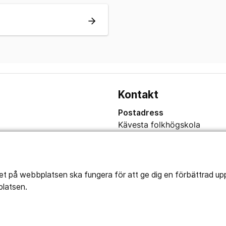
arrow_forward
Kontakt
Postadress
Kävesta folkhögskola
Kävesta 180
697 94 Sköllersta
tet på webbplatsen ska fungera för att ge dig en förbättrad u
platsen.