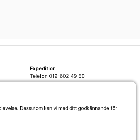
Expedition
Telefon 019-602 49 50
Mejl
info@kavesta.fhsk.se
pplevelse. Dessutom kan vi med ditt godkännande för