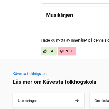
Musiklinjen
Hade du nytta av innehållet på denna si
JA
NEJ
Kävesta folkhögskola
Läs mer om Kävesta folkhögskola
arrow_forward
Utbildningar
Om skol