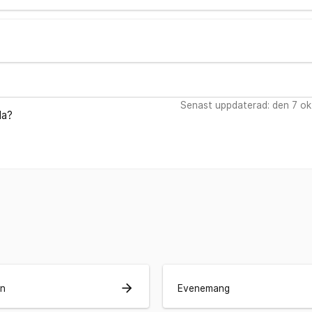
Senast uppdaterad: den 7 o
da?
arrow_forward
an
Evenemang