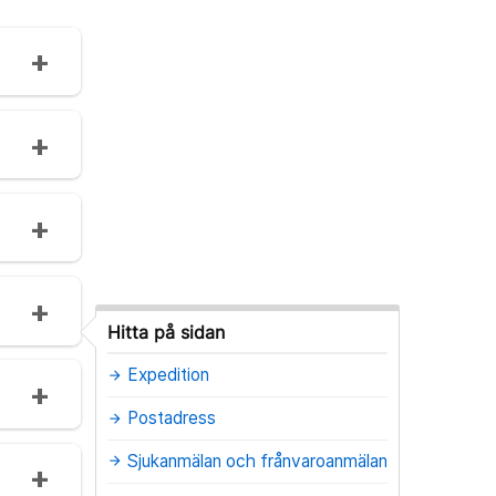
Hitta på sidan
Expedition
arrow_forward
Postadress
arrow_forward
Sjukanmälan och frånvaroanmälan
arrow_forward