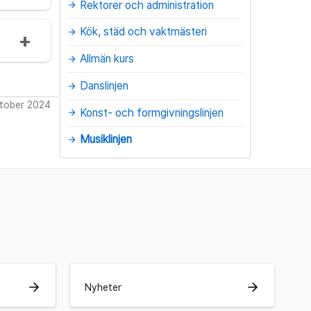
Rektorer och administration
arrow_forward
Kök, städ och vaktmästeri
arrow_forward
Allmän kurs
arrow_forward
Danslinjen
arrow_forward
ktober 2024
Konst- och formgivningslinjen
arrow_forward
Musiklinjen
arrow_forward
arrow_forward
arrow_forward
Nyheter