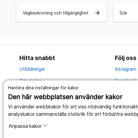
arrow_forward
Vägbeskrivning och tillgänglighet
Sök
Hitta snabbt
Följ oss
Utbildningar
Instagram
Om skolan
Facebook
Hantera dina inställningar för kakor
Evenemang
YouTube
Den här webbplatsen använder kakor
Nyheter
Vi använder webbkakor för att viss nödvändig funktionali
analyskakor sammanställa statistik för att förbättra webb
Kontakt
Anpassa kakor
Vägbeskrivning