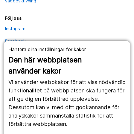
Vägbeskrivning
Följ oss
Instagram
Facebook
Hantera dina inställningar för kakor
YouTube
Den här webbplatsen
använder kakor
Kontakt
Vi använder webbkakor för att viss nödvändig
Postadress
funktionalitet på webbplatsen ska fungera för
Kävesta folkhögskola
Kävesta 180
att ge dig en förbättrad upplevelse.
697 94 Sköllersta
Dessutom kan vi med ditt godkännande för
analyskakor sammanställa statistik för att
förbättra webbplatsen.
Expedition