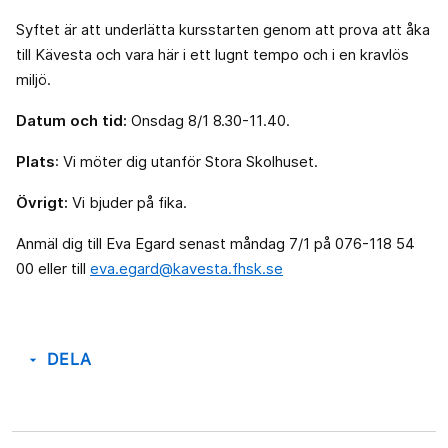
Syftet är att underlätta kursstarten genom att prova att åka
till Kävesta och vara här i ett lugnt tempo och i en kravlös
miljö.
Datum och tid:
Onsdag 8/1 8.30-11.40.
Plats
: Vi möter dig utanför Stora Skolhuset.
Övrigt:
Vi bjuder på fika.
Anmäl dig till Eva Egard senast måndag 7/1 på 076-118 54
00 eller till
eva.egard@kavesta.fhsk.se
DELA
arrow_drop_down