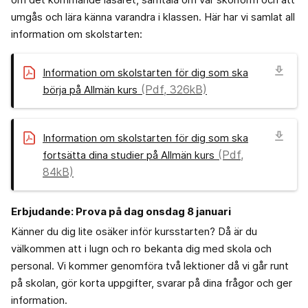
umgås och lära känna varandra i klassen. Här har vi samlat all
information om skolstarten:
download
Information om skolstarten för dig som ska
(Pdf, 326kB)
börja på Allmän kurs
download
Information om skolstarten för dig som ska
(Pdf,
fortsätta dina studier på Allmän kurs
84kB)
Erbjudande: Prova på dag onsdag 8 januari
Känner du dig lite osäker inför kursstarten? Då är du
välkommen att i lugn och ro bekanta dig med skola och
personal. Vi kommer genomföra två lektioner då vi går runt
på skolan, gör korta uppgifter, svarar på dina frågor och ger
information.