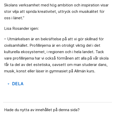
Skolans verksamhet med hög ambition och inspiration visar
stor vilja att sprida kreativitet, uttryck och musikalitet för
oss i länet.”
Lisa Rosander igen:
– Utmärkelsen är en bekräftelse på att vi gör skillnad för
civilsamhället. Profillinjerna är en otroligt viktig del i det
kulturella ekosystemet, i regionen och i hela landet. Tack
vare profillinjerna har vi också förmånen att alla på vår skola
får ta del av det estetiska, oavsett om man studerar dans,
musik, konst eller läser in gymnasiet på Allmän kurs.
DELA
arrow_drop_down
Hade du nytta av innehållet på denna sida?