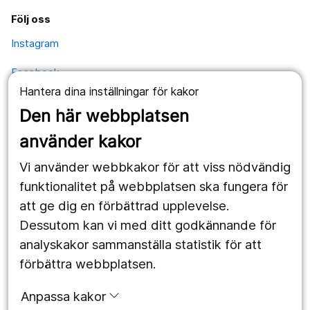
Följ oss
Instagram
Facebook
Hantera dina inställningar för kakor
YouTube
Den här webbplatsen
använder kakor
Kontakt
Vi använder webbkakor för att viss nödvändig
Postadress
funktionalitet på webbplatsen ska fungera för
Kävesta folkhögskola
Kävesta 180
att ge dig en förbättrad upplevelse.
697 94 Sköllersta
Dessutom kan vi med ditt godkännande för
analyskakor sammanställa statistik för att
förbättra webbplatsen.
Expedition
Anpassa kakor
Telefon 019-602 49 50