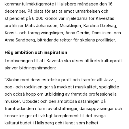
kommunfullmäktigemöte i Hallsberg måndagen den 16
december. På plats för att ta emot utmärkelsen och
stipendiet på 6 000 kronor var linjeledarna för Kävestas
profillinjer Mats Johansson, Musiklinjen, Karolina Oxelväg,
Konst- och formgivningslinjen, Anna Gerdin, Danslinjen, och
Anna Sandberg, biträdande rektor för skolans profillinjer.
Hög ambition och inspiration
I motiveringen till att Kävesta ska utses till årets kulturprofil
skriver bildningsnämnden:
”Skolan med dess estetiska profil och framför allt Jazz-,
pop- och rocklinjen ger så mycket i musikalitet, spelglädje
och också hopp om utbildning av framtida professionella
musiker. Utbudet och den ambitiösa satsningen på
framträdanden i form av utställningar, dansuppvisningar och
konserter ger ett viktigt komplement till det övriga
kulturutbudet i Hallsberg och i länet som helhet.