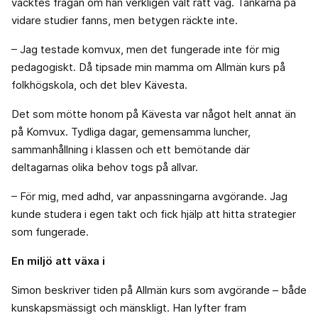
väcktes frågan om han verkligen valt rätt väg. Tankarna på
vidare studier fanns, men betygen räckte inte.
– Jag testade komvux, men det fungerade inte för mig
pedagogiskt. Då tipsade min mamma om Allmän kurs på
folkhögskola, och det blev Kävesta.
Det som mötte honom på Kävesta var något helt annat än
på Komvux. Tydliga dagar, gemensamma luncher,
sammanhållning i klassen och ett bemötande där
deltagarnas olika behov togs på allvar.
– För mig, med adhd, var anpassningarna avgörande. Jag
kunde studera i egen takt och fick hjälp att hitta strategier
som fungerade.
En miljö att växa i
Simon beskriver tiden på Allmän kurs som avgörande – både
kunskapsmässigt och mänskligt. Han lyfter fram