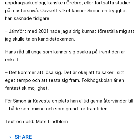
uppdragsarkeologi, kanske i Örebro, eller fortsatta studier
på mastersnivå. Oavsett vilket känner Simon en trygghet
han saknade tidigare.
– Jämfört med 2021 hade jag aldrig kunnat föreställa mig att
jag skulle ta en kandidatexamen.
Hans råd till unga som känner sig osäkra på framtiden är
enkelt:
– Det kommer att lösa sig. Det är okej att ta saker i sitt
eget tempo och att testa sig fram. Folkhögskolan är en
fantastisk möjlighet.
För Simon är Kävesta en plats han alltid gärna återvänder till
– både som minne och som grund för framtiden.
Text och bild: Mats Lindblom
SHARE
arrow_drop_down