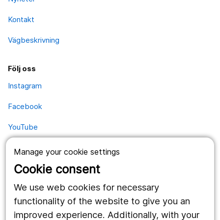
Kontakt
Vägbeskrivning
Följ oss
Instagram
Facebook
YouTube
Manage your cookie settings
Kontakt
Cookie consent
Postadress
We use web cookies for necessary
Kävesta folkhögskola
Kävesta 180
functionality of the website to give you an
697 94 Sköllersta
improved experience. Additionally, with your