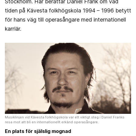
Stockholm. Här berättar Daniel Frank om vad
tiden på Kävesta folkhögskola 1994 – 1996 betytt
för hans väg till operasångare med internationell
karriär.
Musiklinjen vid Kävesta folkhögskola var ett viktigt steg i Daniel Franks
resa mot att bli en internationellt erkänd operasångare.
En plats för själslig mognad