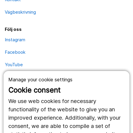
Vägbeskrivning
Följ oss
Instagram
Facebook
YouTube
Manage your cookie settings
Kontakt
Cookie consent
Postadress
We use web cookies for necessary
Kävesta folkhögskola
Kävesta 180
functionality of the website to give you an
697 94 Sköllersta
improved experience. Additionally, with your
consent, we are able to compile a set of