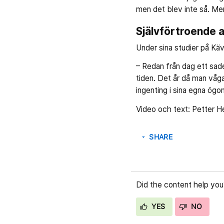
men det blev inte så. Men
Självförtroende a
Under sina studier på Käv
– Redan från dag ett sade
tiden. Det år då man vågar
ingenting i sina egna ögon.
Video och text: Petter He
SHARE
arrow_drop_down
Did the content help you
YES
NO