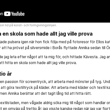
in tid på konst- och formgivningslinjen.
a en skola som hade allt jag ville prova
jade pulsera igen när hon fick följa med på fotoresor för Ellos k
 att ha prövat på silversmide i Borås flyttade Annika sedan till Ö
ade jag leta efter något att ta mig för, och hittade Kävesta. Jag 
tt hitta en skola som hade allt jag ville prova.
io år
en passion för screentryck, att arbeta med mönster på tyg. Und
t göra textiltryck på kläder. Att arbeta med kläder och textil ka
n Annika berättar att det tagit lång tid att hitta rätt.
textilstaden, men vågade aldrig söka mig till något som handlar o
t en omväg på trettio år; jag visste kanske redan när jag var fjorto