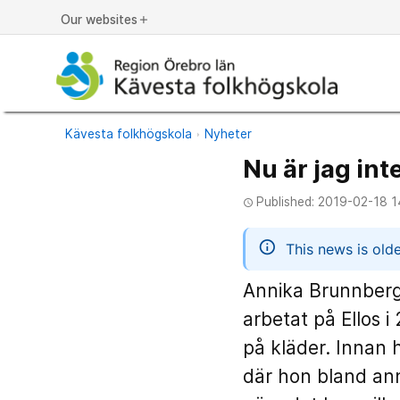
Our websites
add
Kävesta folkhögskola
Nyheter
Nu är jag inte
Published: 2019-02-18 1
access_time
informatio
This news is old
Annika Brunnberg 
arbetat på Ellos i
på kläder. Innan 
där hon bland ann