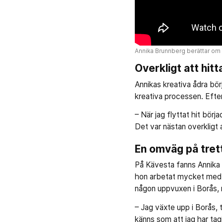
Annika Brunnberg berättar om s
Overkligt att hitt
Annikas kreativa ådra bör
kreativa processen. Efter
– När jag flyttat hit börj
Det var nästan overkligt a
En omväg på trett
På Kävesta fanns Annika 
hon arbetat mycket med at
någon uppvuxen i Borås, me
– Jag växte upp i Borås, 
känns som att jag har tagi