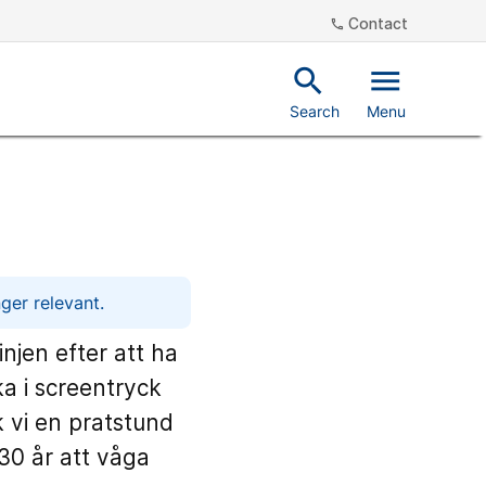
Contact
phone
search
menu
Search
Menu
ger relevant.
njen efter att ha
ka i screentryck
 vi en pratstund
30 år att våga