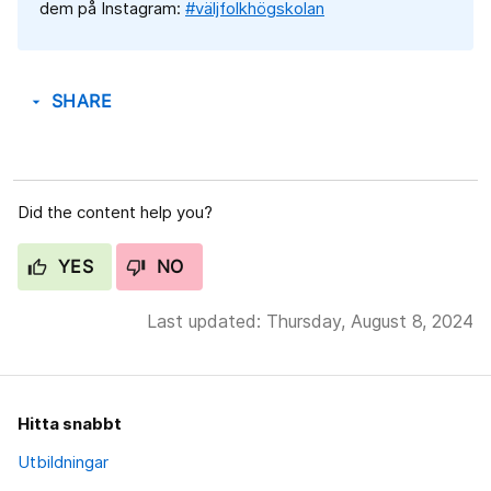
dem på Instagram:
#väljfolkhögskolan
SHARE
arrow_drop_down
Did the content help you?
YES
NO
Last updated: Thursday, August 8, 2024
Hitta snabbt
Utbildningar