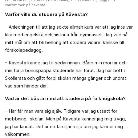
Emma var tidigare utsatt för mobbing, men känner sig trygg och
välkommen på Kävesta.
Varför ville du studera på Kävesta?
– Anledningen till att jag sökte allmän kurs var att jag inte var
klar med engelska och historia från gymnasiet. Jag ville nå
mitt mål om att bli behörig att studera vidare, kanske till
förskolepedagog.
– Kävesta kände jag till sedan innan. Både min morfar och
min förra bonuspappa studerade här förut. Jag har bott i
Sköllersta och gått förbi skolan många gånger och undrat
vad som händer där.
Vad är det bästa med att studera på folkhögskola?
– Här får man vara sig själv. Tidigare var jag utsatt för
mobbning i skolan. Men på Kävesta känner jag mig trygg,
jag har landat. Det är en familjär miljö och jag känner mig
välkommen.