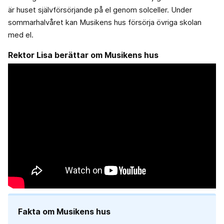
är huset självförsörjande på el genom solceller. Under
sommarhalvåret kan Musikens hus försörja övriga skolan
med el.
Rektor Lisa berättar om Musikens hus
Fakta om Musikens hus