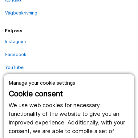
Vägbeskrivning
Följ oss
Instagram
Facebook
YouTube
Manage your cookie settings
Kontakt
Cookie consent
Postadress
We use web cookies for necessary
Kävesta folkhögskola
Kävesta 180
functionality of the website to give you an
697 94 Sköllersta
improved experience. Additionally, with your
consent, we are able to compile a set of