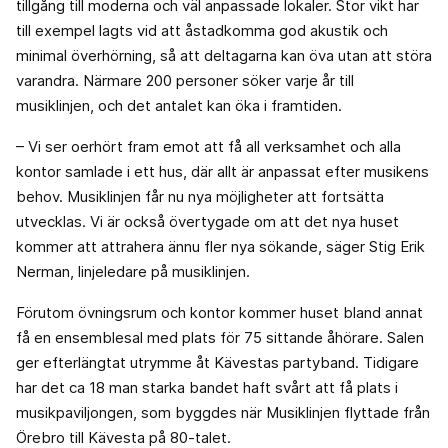
tillgång till moderna och väl anpassade lokaler. Stor vikt har
till exempel lagts vid att åstadkomma god akustik och
minimal överhörning, så att deltagarna kan öva utan att störa
varandra. Närmare 200 personer söker varje år till
musiklinjen, och det antalet kan öka i framtiden.
– Vi ser oerhört fram emot att få all verksamhet och alla
kontor samlade i ett hus, där allt är anpassat efter musikens
behov. Musiklinjen får nu nya möjligheter att fortsätta
utvecklas. Vi är också övertygade om att det nya huset
kommer att attrahera ännu fler nya sökande, säger Stig Erik
Nerman, linjeledare på musiklinjen.
Förutom övningsrum och kontor kommer huset bland annat
få en ensemblesal med plats för 75 sittande åhörare. Salen
ger efterlängtat utrymme åt Kävestas partyband. Tidigare
har det ca 18 man starka bandet haft svårt att få plats i
musikpaviljongen, som byggdes när Musiklinjen flyttade från
Örebro till Kävesta på 80-talet.