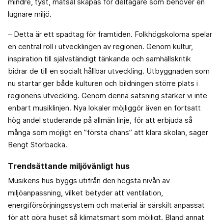
mindre, tyst, matsal skapas för deltagare som behöver en
lugnare miljö.
– Detta är ett spadtag för framtiden. Folkhögskolorna spelar
en central roll i utvecklingen av regionen. Genom kultur,
inspiration till självständigt tänkande och samhällskritik
bidrar de till en socialt hållbar utveckling. Utbyggnaden som
nu startar ger både kulturen och bildningen större plats i
regionens utveckling. Genom denna satsning stärker vi inte
enbart musiklinjen. Nya lokaler möjliggör även en fortsatt
hög andel studerande på allmän linje, för att erbjuda så
många som möjligt en ”första chans” att klara skolan, säger
Bengt Storbacka.
Trendsättande miljövänligt hus
Musikens hus byggs utifrån den högsta nivån av
miljöanpassning, vilket betyder att ventilation,
energiförsörjningssystem och material är särskilt anpassat
för att göra huset så klimatsmart som möjligt. Bland annat