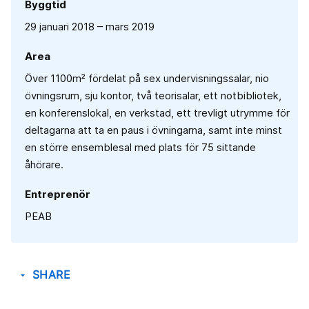
Byggtid
29 januari 2018 – mars 2019
Area
Över 1100m² fördelat på sex undervisningssalar, nio
övningsrum, sju kontor, två teorisalar, ett notbibliotek,
en konferenslokal, en verkstad, ett trevligt utrymme för
deltagarna att ta en paus i övningarna, samt inte minst
en större ensemblesal med plats för 75 sittande
åhörare.
Entreprenör
PEAB
SHARE
arrow_drop_down