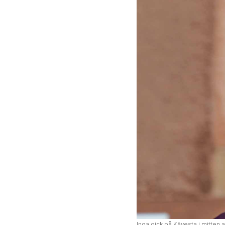
Inga gick på Kävesta i mitten a