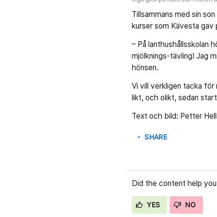
Tillsammans med sin son o
kurser som Kävesta gav på
– På lanthushållsskolan höl
mjölknings-tävling! Jag 
hönsen.
Vi vill verkligen tacka f
likt, och olikt, sedan star
Text och bild: Petter Hel
SHARE
arrow_drop_down
Did the content help you
YES
NO