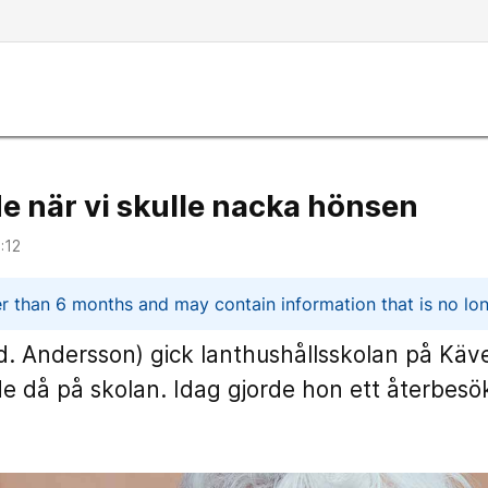
 när vi skulle nacka hönsen
:12
n
er than 6 months and may contain information that is no lon
.d. Andersson) gick lanthushållsskolan på Käve
e då på skolan. Idag gjorde hon ett återbesök