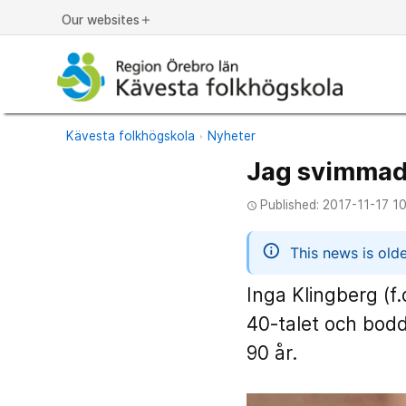
Our websites
add
Kävesta folkhögskola
Nyheter
Jag svimmade
Published: 2017-11-17 10
access_time
informatio
This news is old
Inga Klingberg (f
40-talet och bodd
90 år.