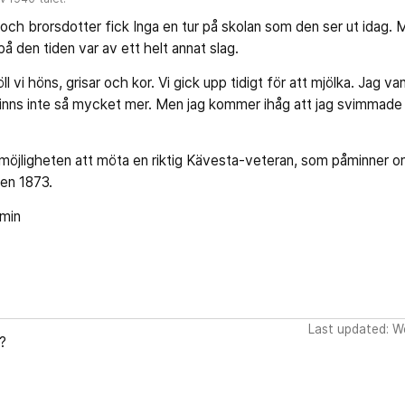
ch brorsdotter fick Inga en tur på skolan som den ser ut idag. M
 den tiden var av ett helt annat slag.
l vi höns, grisar och kor. Vi gick upp tidigt för att mjölka. Jag van
minns inte så mycket mer. Men jag kommer ihåg att jag svimmade n
ör möjligheten att möta en riktig Kävesta-veteran, som påminner 
ten 1873.
lmin
Last updated: W
?