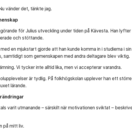
Nu vänder det, tänkte jag.
emenskap
vgörande för Julius utveckling under tiden på Kävesta. Han lyfter 
erade och stöttande.
ed en mjukstart gjorde att han kunde komma in i studierna i sin 
s, samtidigt som gemenskapen med andra deltagare blev viktig.
ämning. Vi tycker inte alltid lika, men vi accepterar varandra.
kolupplevelser är tydlig. På folkhögskolan upplever han ett störr
uxet lärande.
rändringar
ls varit utmanande – särskilt när motivationen sviktat – beskriver
 på mitt liv.