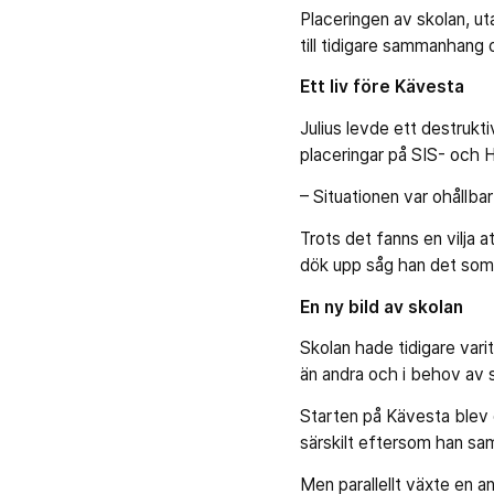
Placeringen av skolan, ut
till tidigare sammanhang
Ett liv före Kävesta
Julius levde ett destrukt
placeringar på SIS- och
– Situationen var ohållbar
Trots det fanns en vilja 
dök upp såg han det som 
En ny bild av skolan
Skolan hade tidigare vari
än andra och i behov av s
Starten på Kävesta blev 
särskilt eftersom han sa
Men parallellt växte en a