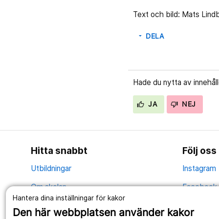
Text och bild: Mats Lind
DELA
arrow_drop_down
Hade du nytta av innehål
JA
NEJ
Hitta snabbt
Följ oss
Utbildningar
Instagram
Om skolan
Facebook
Hantera dina inställningar för kakor
Evenemang
YouTube
Den här webbplatsen använder kakor