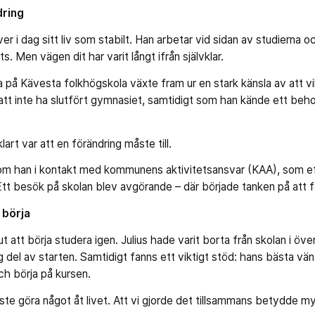
dring
ver i dag sitt liv som stabilt. Han arbetar vid sidan av studierna 
s. Men vägen dit har varit långt ifrån självklar.
 på Kävesta folkhögskola växte fram ur en stark känsla av att vilj
att inte ha slutfört gymnasiet, samtidigt som han kände ett beh
art var att en förändring måste till.
om han i kontakt med kommunens aktivitetsansvar (KAA), som ef
tt besök på skolan blev avgörande – där började tanken på att f
 börja
t att börja studera igen. Julius hade varit borta från skolan i öve
ig del av starten. Samtidigt fanns ett viktigt stöd: hans bästa 
och börja på kursen.
ste göra något åt livet. Att vi gjorde det tillsammans betydde m