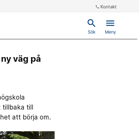
Kontakt
phone
search
menu
Sök
Meny
n ny väg på
khögskola
illbaka till
het att börja om.