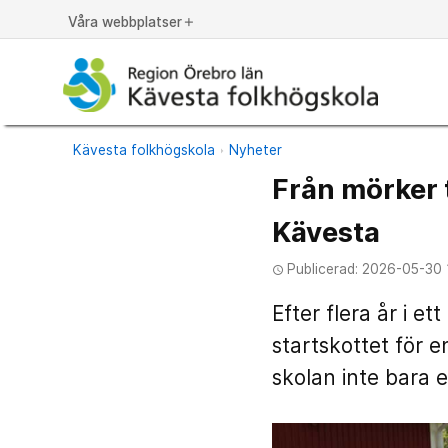
Våra webbplatser
add
Kävesta folkhögskola
Nyheter
Från mörker t
Kävesta
Publicerad: 2026-05-30 
access_time
Efter flera år i e
startskottet för e
skolan inte bara e