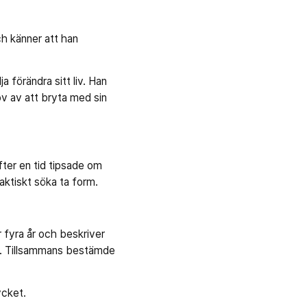
och känner att han
a förändra sitt liv. Han
ov av att bryta med sin
ter en tid tipsade om
aktiskt söka ta form.
r fyra år och beskriver
vän. Tillsammans bestämde
ycket.