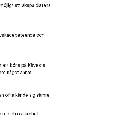
möjligt att skapa distans
självskadebeteende och
n att börja på Kävesta
mot något annat.
han ofta kände sig sämre
 oro och osäkerhet,