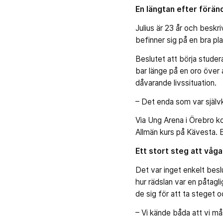
En längtan efter förän
Julius är 23 år och beskri
befinner sig på en bra plat
Beslutet att börja studera
bar länge på en oro över 
dåvarande livssituation.
– Det enda som var självkl
Via Ung Arena i Örebro k
Allmän kurs på Kävesta. E
Ett stort steg att våga
Det var inget enkelt beslu
hur rädslan var en påtagl
de sig för att ta steget 
– Vi kände båda att vi må