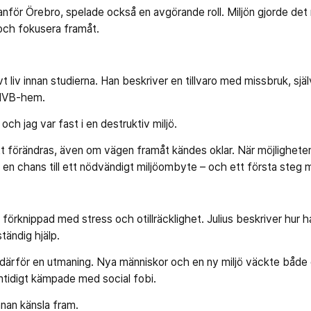
anför Örebro, spelade också en avgörande roll. Miljön gjorde det 
 och fokusera framåt.
ivt liv innan studierna. Han beskriver en tillvaro med missbruk, 
 HVB-hem.
 och jag var fast i en destruktiv miljö.
att förändras, även om vägen framåt kändes oklar. När möjlighete
en chans till ett nödvändigt miljöombyte – och ett första steg 
t förknippad med stress och otillräcklighet. Julius beskriver hur 
tändig hjälp.
därför en utmaning. Nya människor och en ny miljö väckte både
mtidigt kämpade med social fobi.
nnan känsla fram.