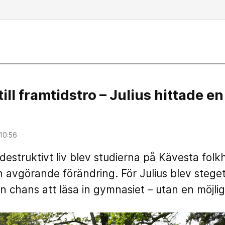
ill framtidstro – Julius hittade e
10:56
tt destruktivt liv blev studierna på Kävesta fol
n avgörande förändring. För Julius blev steget t
n chans att läsa in gymnasiet – utan en möjlig