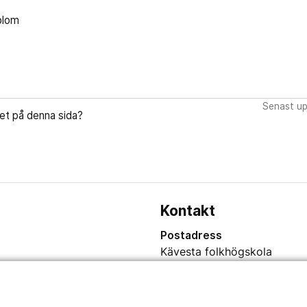
blom
Senast up
let på denna sida?
Kontakt
Postadress
Kävesta folkhögskola
Kävesta 180
697 94 Sköllersta