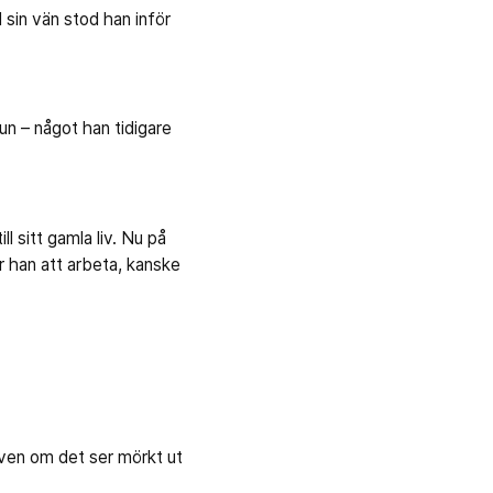
 sin vän stod han inför
un – något han tidigare
ll sitt gamla liv. Nu på
r han att arbeta, kanske
t även om det ser mörkt ut