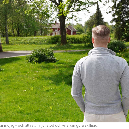
är möjlig – och att rätt miljö, stöd och vilja kan göra skillnad.