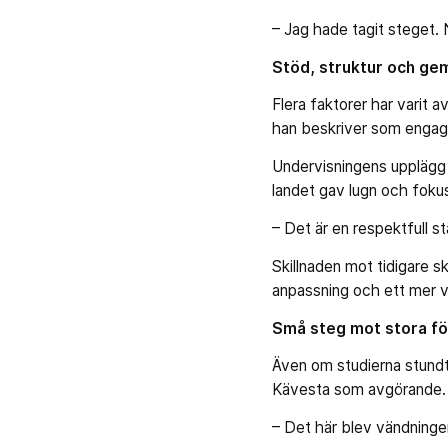
– Jag hade tagit steget. 
Stöd, struktur och g
Flera faktorer har varit a
han beskriver som engag
Undervisningens upplägg m
landet gav lugn och foku
– Det är en respektfull st
Skillnaden mot tidigare s
anpassning och ett mer v
Små steg mot stora fö
Även om studierna stundta
Kävesta som avgörande.
– Det här blev vändningen