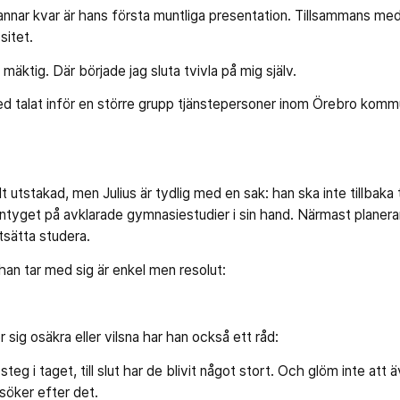
annar kvar är hans första muntliga presentation. Tillsammans med
sitet.
mäktig. Där började jag sluta tvivla på mig själv.
ed talat inför en större grupp tjänstepersoner inom Örebro komm
 utstakad, men Julius är tydlig med en sak: han ska inte tillbaka ti
intyget på avklarade gymnasiestudier i sin hand. Närmast planera
tsätta studera.
an tar med sig är enkel men resolut:
 sig osäkra eller vilsna har han också ett råd:
 steg i taget, till slut har de blivit något stort. Och glöm inte at
 söker efter det.