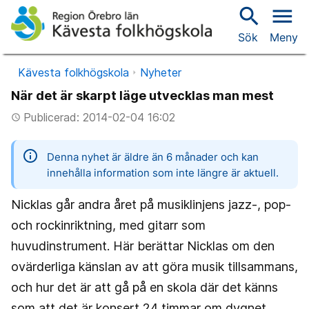
search
menu
Sök
Meny
Kävesta folkhögskola
Nyheter
När det är skarpt läge utvecklas man mest
Publicerad: 2014-02-04 16:02
access_time
information
Denna nyhet är äldre än 6 månader och kan
innehålla information som inte längre är aktuell.
Nicklas går andra året på musiklinjens jazz-, pop-
och rockinriktning, med gitarr som
huvudinstrument. Här berättar Nicklas om den
ovärderliga känslan av att göra musik tillsammans,
och hur det är att gå på en skola där det känns
som att det är konsert 24 timmar om dygnet.