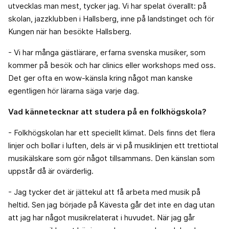
utvecklas man mest, tycker jag. Vi har spelat överallt: på
skolan, jazzklubben i Hallsberg, inne på landstinget och för
Kungen när han besökte Hallsberg.
- Vi har många gästlärare, erfarna svenska musiker, som
kommer på besök och har clinics eller workshops med oss.
Det ger ofta en wow-känsla kring något man kanske
egentligen hör lärarna säga varje dag.
Vad kännetecknar att studera på en folkhögskola?
- Folkhögskolan har ett speciellt klimat. Dels finns det flera
linjer och bollar i luften, dels är vi på musiklinjen ett trettiotal
musikälskare som gör något tillsammans. Den känslan som
uppstår då är ovärderlig.
- Jag tycker det är jättekul att få arbeta med musik på
heltid. Sen jag började på Kävesta går det inte en dag utan
att jag har något musikrelaterat i huvudet. När jag går