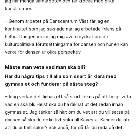
jag har många samarbeten och får krocka med olika
konstformer.
– Genom arbetet på Danscentrum Väst får jag en
kontinuitet som jag saknade när jag arbetade frilans på
heltid. Därigenom lär jag mig även mycket om de
kulturpolitiska förutsättningarna för dansen och hur en kan
verka för dansen ur olika perspektiv.
Måste man veta vad man ska bli?
Har du några tips till alla som snart är klara med
gymnasiet och funderar på nästa steg?
– Idag verkar det finnas ett så stort fokus på att tidigt veta
vad en ska bli. Helst ska du ha räknat ut det redan innan
gymnasiet. Jag tänker så här: om du vet att du vill satsa på
dansen så ska du definitivt söka till Kävesta. Känner du inte
att du är helt säker? Sök ändå, för då får du reda på det.