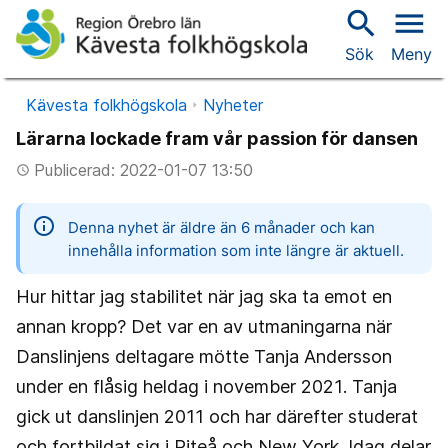
search
menu
Sök
Meny
Kävesta folkhögskola
Nyheter
Lärarna lockade fram vår passion för dansen
Publicerad: 2022-01-07 13:50
access_time
information
Denna nyhet är äldre än 6 månader och kan
innehålla information som inte längre är aktuell.
Hur hittar jag stabilitet när jag ska ta emot en
annan kropp? Det var en av utmaningarna när
Danslinjens deltagare mötte Tanja Andersson
under en flåsig heldag i november 2021. Tanja
gick ut danslinjen 2011 och har därefter studerat
och fortbildat sig i Piteå och New York. Idag delar