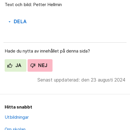
Text och bild: Petter Hellmin
DELA
arrow_drop_down
Hade du nytta av innehållet på denna sida?
JA
NEJ
Senast uppdaterad: den 23 augusti 2024
Hitta snabbt
Utbildningar
Om skolan