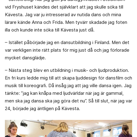
vid Fryshuset kändes det självklart att jag skulle söka till
Kävesta. Jag var ju intresserad av nutida dans och mina
lärare kände Anna och Frida. Men tyvärr skadade jag foten
illa och kunde inte söka till Kävesta just då.
– Istället påbörjade jag en dansutbildning i Finland. Men det
var verkligen inte rätt plats för mig just då och jag förlorade
mycket dansglädje.
– Nästa steg blev en utbildning i musik- och ljudproduktion.
En fri kurs ledde mig till att skapa ljuddesign för dansfilm och
musik till koreografi. Då insåg jag att jag ville dansa igen. Jag
tänkte: ”jag kan knåpa med ljudvärldar när jag är gammal,
men ska jag dansa ska jag göra det nu”. Så till slut, när jag var
24, började jag äntligen på Kävesta.