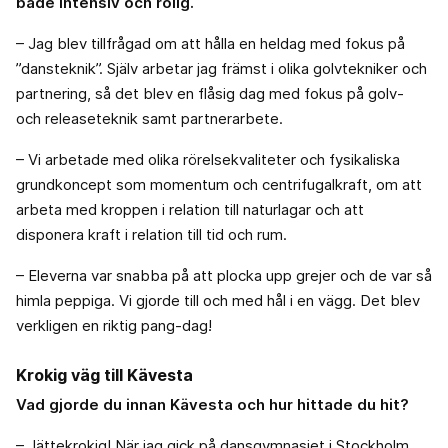
både intensiv och rolig.
– Jag blev tillfrågad om att hålla en heldag med fokus på
”dansteknik”. Själv arbetar jag främst i olika golvtekniker och
partnering, så det blev en flåsig dag med fokus på golv-
och releaseteknik samt partnerarbete.
– Vi arbetade med olika rörelsekvaliteter och fysikaliska
grundkoncept som momentum och centrifugalkraft, om att
arbeta med kroppen i relation till naturlagar och att
disponera kraft i relation till tid och rum.
– Eleverna var snabba på att plocka upp grejer och de var så
himla peppiga. Vi gjorde till och med hål i en vägg. Det blev
verkligen en riktig pang-dag!
Krokig väg till Kävesta
Vad gjorde du innan Kävesta och hur hittade du hit?
– Jättekrokig! När jag gick på dansgymnasiet i Stockholm