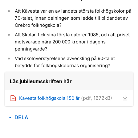
Att Kävesta var en av landets största folkhögskolor på
70-talet, innan delningen som ledde till bildandet av
Örebro folkhögskola?
Att Skolan fick sina första datorer 1985, och att priset
motsvarade nära 200 000 kronor i dagens
penningvärde?
Vad skolöverstyrelsens avveckling på 90-talet
betydde för folkhögskolornas organisering?
Läs jubileumsskriften här
(pdf, 1672kB)
Kävesta folkhögskola 150 år
DELA
arrow_drop_down