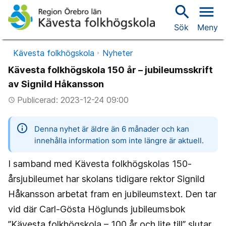
search
menu
Sök
Meny
Kävesta folkhögskola
Nyheter
Kävesta folkhögskola 150 år – jubileumsskrift
av Signild Håkansson
Publicerad: 2023-12-24 09:00
access_time
information
Denna nyhet är äldre än 6 månader och kan
innehålla information som inte längre är aktuell.
I samband med Kävesta folkhögskolas 150-
årsjubileumet har skolans tidigare rektor Signild
Håkansson arbetat fram en jubileumstext. Den tar
vid där Carl-Gösta Höglunds jubileumsbok
”Kävesta folkhögskola – 100 år och lite till” slutar,