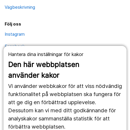
Vägbeskrivning
Följ oss
Instagram
Facebook
Hantera dina inställningar för kakor
YouTube
Den här webbplatsen
använder kakor
Kontakt
Vi använder webbkakor för att viss nödvändig
Postadress
funktionalitet på webbplatsen ska fungera för
Kävesta folkhögskola
Kävesta 180
att ge dig en förbättrad upplevelse.
697 94 Sköllersta
Dessutom kan vi med ditt godkännande för
analyskakor sammanställa statistik för att
förbättra webbplatsen.