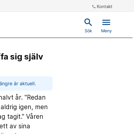
Kontakt
phone
search
menu
Sök
Meny
fa sig själv
ngre är aktuell.
halvt år. "Redan
, aldrig igen, men
g tagit." Våren
ett av sina