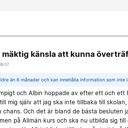
t mäktig känsla att kunna överträf
08:37
n
ldre än 6 månader och kan innehålla information som inte lä
pigt och Albin hoppade av efter ett och ett 
ill mig själv att jag ska inte tillbaka till skolan
n chans. Och det är bland de bästa besluten ja
en på Allmän kurs och ska nu utbilda sig till 