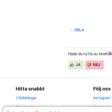
DELA
arrow_drop_down
Hade du nytta av innehål
JA
NEJ
Hitta snabbt
Följ oss
Utbildningar
Instagram
Om skolan
Facebook