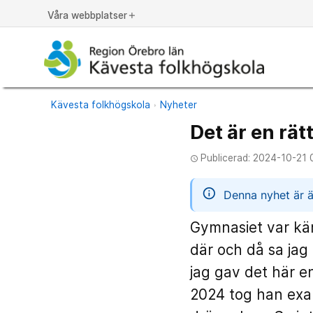
Våra webbplatser
add
Kävesta folkhögskola
Nyheter
Det är en rät
Publicerad: 2024-10-21 
access_time
informatio
Denna nyhet är ä
Gymnasiet var käm
där och då sa jag t
jag gav det här e
2024 tog han exam