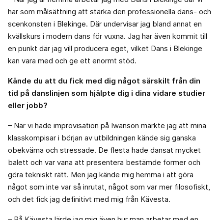
har som målsättning att stärka den professionella dans- och
scenkonsten i Blekinge. Där undervisar jag bland annat en
kvällskurs i modern dans för vuxna. Jag har även kommit till
en punkt där jag vill producera eget, vilket Dans i Blekinge
kan vara med och ge ett enormt stöd.
Kände du att du fick med dig något särskilt från din
tid på danslinjen som hjälpte dig i dina vidare studier
eller jobb?
– När vi hade improvisation på Iwanson märkte jag att mina
klasskompisar i början av utbildningen kände sig ganska
obekväma och stressade. De flesta hade dansat mycket
balett och var vana att presentera bestämde former och
göra tekniskt rätt. Men jag kände mig hemma i att göra
något som inte var så inrutat, något som var mer filosofiskt,
och det fick jag definitivt med mig från Kävesta.
– På Kävesta lärde jag mig även hur man arbetar med en