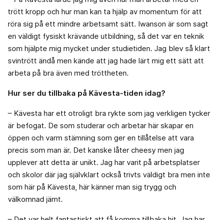
trött kropp och hur man kan ta hjälp av momentum för att
röra sig på ett mindre arbetsamt sätt. Iwanson är som sagt
en väldigt fysiskt krävande utbildning, så det var en teknik
som hjälpte mig mycket under studietiden. Jag blev så klart
svintrött ändå men kände att jag hade lärt mig ett sätt att
arbeta på bra även med tröttheten.
Hur ser du tillbaka på Kävesta-tiden idag?
– Kävesta har ett otroligt bra rykte som jag verkligen tycker
är befogat. De som studerar och arbetar här skapar en
öppen och varm stämning som ger en tillåtelse att vara
precis som man är. Det kanske låter cheesy men jag
upplever att detta är unikt. Jag har varit på arbetsplatser
och skolor där jag självklart också trivts väldigt bra men inte
som här på Kävesta, här känner man sig trygg och
välkomnad jämt.
– Det var helt fantastiskt att få komma tillbaka hit. Jag har