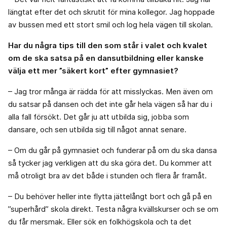
längtat efter det och skrutit för mina kollegor. Jag hoppade
av bussen med ett stort smil och log hela vägen till skolan.
Har du några tips till den som står i valet och kvalet
om de ska satsa på en dansutbildning eller kanske
välja ett mer ”säkert kort” efter gymnasiet?
– Jag tror många är rädda för att misslyckas. Men även om
du satsar på dansen och det inte går hela vägen så har du i
alla fall försökt. Det går ju att utbilda sig, jobba som
dansare, och sen utbilda sig till något annat senare.
– Om du går på gymnasiet och funderar på om du ska dansa
så tycker jag verkligen att du ska göra det. Du kommer att
må otroligt bra av det både i stunden och flera år framåt.
– Du behöver heller inte flytta jättelångt bort och gå på en
”superhård” skola direkt. Testa några kvällskurser och se om
du får mersmak. Eller sök en folkhögskola och ta det