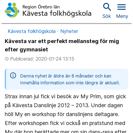
search
menu
Sök
Meny
Kävesta folkhögskola
Nyheter
Kävesta var ett perfekt mellansteg för mig
efter gymnasiet
Publicerad: 2020-01-24 13:15
access_time
information
Denna nyhet är äldre än 6 månader och kan
innehålla information som inte längre är aktuell.
Strax innan jul fick vi besök av My Prim, som gick
på Kävesta Danslinje 2012 – 2013. Under dagen
höll My en workshop för danslinjens deltagare.
Efter workshopen fick vi också en pratstund med
My där hon berättade mer om sin dans-resa efter