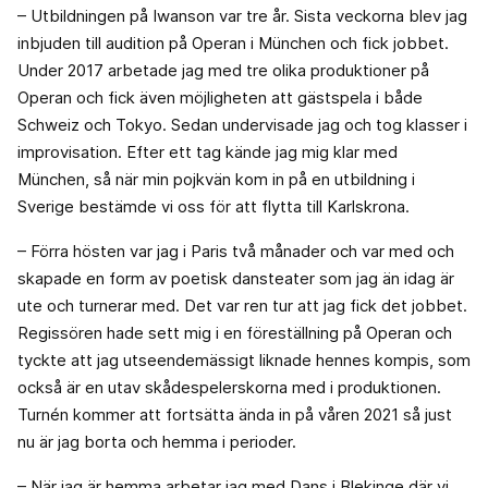
– Utbildningen på Iwanson var tre år. Sista veckorna blev jag
inbjuden till audition på Operan i München och fick jobbet.
Under 2017 arbetade jag med tre olika produktioner på
Operan och fick även möjligheten att gästspela i både
Schweiz och Tokyo. Sedan undervisade jag och tog klasser i
improvisation. Efter ett tag kände jag mig klar med
München, så när min pojkvän kom in på en utbildning i
Sverige bestämde vi oss för att flytta till Karlskrona.
– Förra hösten var jag i Paris två månader och var med och
skapade en form av poetisk dansteater som jag än idag är
ute och turnerar med. Det var ren tur att jag fick det jobbet.
Regissören hade sett mig i en föreställning på Operan och
tyckte att jag utseendemässigt liknade hennes kompis, som
också är en utav skådespelerskorna med i produktionen.
Turnén kommer att fortsätta ända in på våren 2021 så just
nu är jag borta och hemma i perioder.
– När jag är hemma arbetar jag med Dans i Blekinge där vi