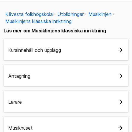
Kävesta folkhögskola
Utbildningar
Musiklinjen
Musiklinjens klassiska inriktning
Läs mer om Musiklinjens klassiska inriktning
arrow_forward
Kursinnehåll och upplägg
arrow_forward
Antagning
arrow_forward
Lärare
arrow_forward
Musikhuset