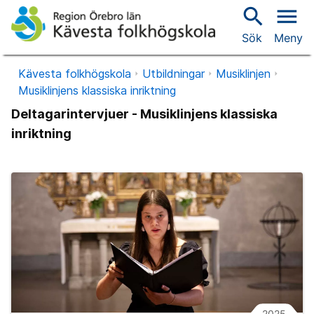
search
menu
Sök
Meny
Kävesta folkhögskola
Utbildningar
Musiklinjen
Musiklinjens klassiska inriktning
Deltagarintervjuer - Musiklinjens klassiska
inriktning
2025