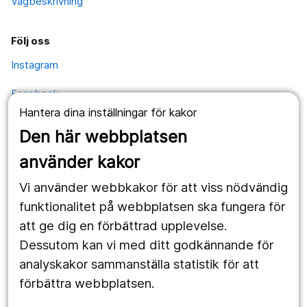
Vägbeskrivning
Följ oss
Instagram
Facebook
Hantera dina inställningar för kakor
YouTube
Den här webbplatsen
använder kakor
Kontakt
Vi använder webbkakor för att viss nödvändig
Postadress
funktionalitet på webbplatsen ska fungera för
Kävesta folkhögskola
Kävesta 180
att ge dig en förbättrad upplevelse.
697 94 Sköllersta
Dessutom kan vi med ditt godkännande för
analyskakor sammanställa statistik för att
förbättra webbplatsen.
Expedition