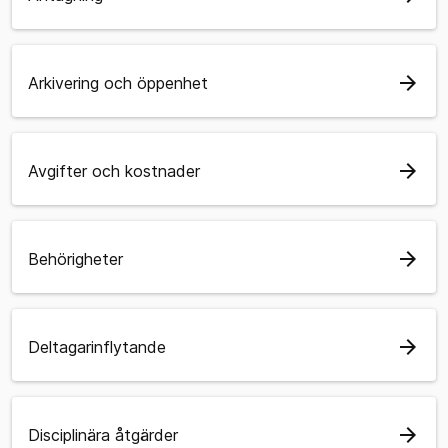
arrow_forward
Arkivering och öppenhet
arrow_forward
Avgifter och kostnader
arrow_forward
Behörigheter
arrow_forward
Deltagarinflytande
arrow_forward
Disciplinära åtgärder