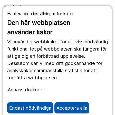
Facebook
Hantera dina inställningar för kakor
YouTube
Den här webbplatsen
använder kakor
Kontakt
Vi använder webbkakor för att viss nödvändig
Postadress
funktionalitet på webbplatsen ska fungera för
Kävesta folkhögskola
Kävesta 180
att ge dig en förbättrad upplevelse.
697 94 Sköllersta
Dessutom kan vi med ditt godkännande för
analyskakor sammanställa statistik för att
förbättra webbplatsen.
Expedition
Anpassa kakor
Telefon 019-602 49 50
Mejl
info@kavesta.fhsk.se
Endast nödvändiga
Acceptera alla