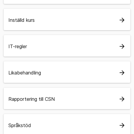
arrow_forward
Inställd kurs
arrow_forward
IT-regler
arrow_forward
Likabehandling
arrow_forward
Rapportering till CSN
arrow_forward
Språkstöd