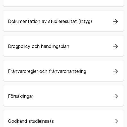
arrow_forward
Dokumentation av studieresultat (intyg)
arrow_forward
Drogpolicy och handlingsplan
arrow_forward
Frånvaroregler och frånvarohantering
arrow_forward
Försäkringar
arrow_forward
Godkänd studieinsats