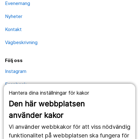
Evenemang
Nyheter
Kontakt
Vägbeskrivning
Följ oss
Instagram
Facebook
Hantera dina inställningar för kakor
YouTube
Den här webbplatsen
använder kakor
Kontakt
Vi använder webbkakor för att viss nödvändig
Postadress
funktionalitet på webbplatsen ska fungera för
Kävesta folkhögskola