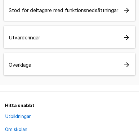
arrow_forward
Stöd för deltagare med funktionsnedsättningar
arrow_forward
Utvärderingar
arrow_forward
Överklaga
Hitta snabbt
Utbildningar
Om skolan