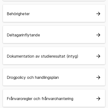
arrow_forward
Behörigheter
arrow_forward
Deltagarinflytande
arrow_forward
Dokumentation av studieresultat (intyg)
arrow_forward
Drogpolicy och handlingsplan
arrow_forward
Frånvaroregler och frånvarohantering