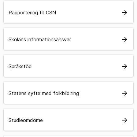
arrow_forward
Rapportering till CSN
arrow_forward
Skolans informationsansvar
arrow_forward
Språkstöd
arrow_forward
Statens syfte med folkbildning
arrow_forward
Studieomdöme