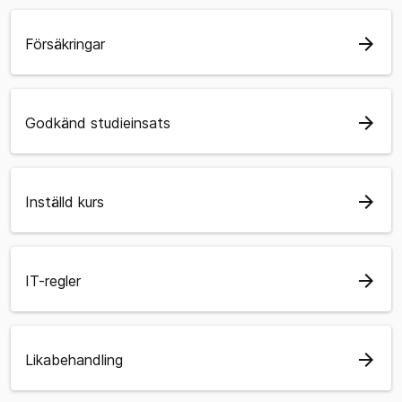
arrow_forward
Försäkringar
arrow_forward
Godkänd studieinsats
arrow_forward
Inställd kurs
arrow_forward
IT-regler
arrow_forward
Likabehandling