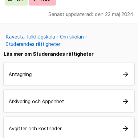
Senast uppdaterad: den 22 maj 2024
Kävesta folkhögskola
Om skolan
Studerandes rättigheter
Läs mer om Studerandes rättigheter
arrow_forward
Antagning
arrow_forward
Arkivering och öppenhet
arrow_forward
Avgifter och kostnader