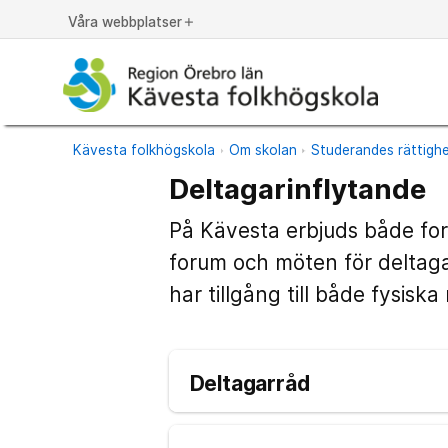
Våra webbplatser
add
Kävesta folkhögskola
Om skolan
Studerandes rättigh
Deltagarinflytande
På Kävesta erbjuds både for
forum och möten för deltaga
har tillgång till både fysisk
Deltagarråd