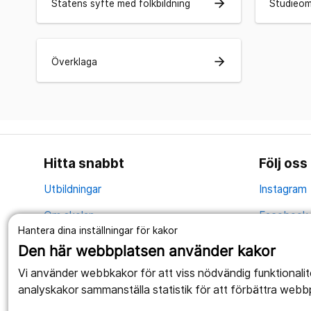
arrow_forward
Statens syfte med folkbildning
Studieo
arrow_forward
Överklaga
Hitta snabbt
Följ oss
Utbildningar
Instagram
Om skolan
Facebook
Hantera dina inställningar för kakor
Evenemang
YouTube
Den här webbplatsen använder kakor
Nyheter
Vi använder webbkakor för att viss nödvändig funktionali
analyskakor sammanställa statistik för att förbättra webb
Kontakt