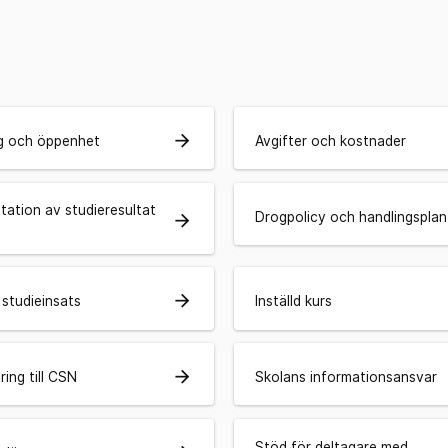
r
arrow_forward
ng och öppenhet
Avgifter och kostnader
ation av studieresultat
Drogpolicy och handlingsplan
arrow_forward
arrow_forward
studieinsats
Inställd kurs
arrow_forward
ing till CSN
Skolans informationsansvar
Stöd för deltagare med