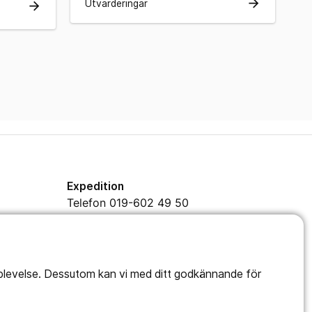
arrow_forward
Utvärderingar
arrow_forward
Expedition
Telefon 019-602 49 50
Mejl
info@kavesta.fhsk.se
pplevelse. Dessutom kan vi med ditt godkännande för