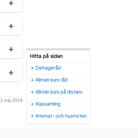
Hitta på sidan
Deltagarråd
arrow_forward
Allmän kurs råd
arrow_forward
Allmän kurs på distans
arrow_forward
22 maj 2024
Klassamling
arrow_forward
Internat- och husmöten
arrow_forward