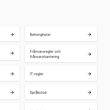
arrow_forward
arrow_forward
Behörigheter
Frånvaroregler och
arrow_forward
arrow_forward
frånvarohantering
arrow_forward
arrow_forward
IT-regler
arrow_forward
arrow_forward
Språkstöd