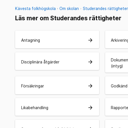
Kävesta folkhögskola
Om skolan
Studerandes rättighete
Läs mer om Studerandes rättigheter
arrow_forward
Antagning
Arkiveri
Dokument
arrow_forward
Disciplinära åtgärder
(intyg)
arrow_forward
Försäkringar
Godkänd 
arrow_forward
Likabehandling
Rapporter