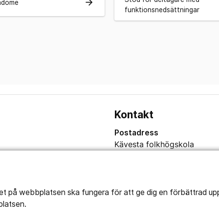
arrow_forward
mdöme
funktionsnedsättningar
Kontakt
Postadress
Kävesta folkhögskola
Kävesta 180
697 94 Sköllersta
tet på webbplatsen ska fungera för att ge dig en förbättrad u
platsen.