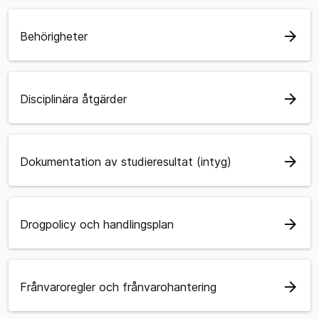
arrow_forward
Behörigheter
arrow_forward
Disciplinära åtgärder
arrow_forward
Dokumentation av studieresultat (intyg)
arrow_forward
Drogpolicy och handlingsplan
arrow_forward
Frånvaroregler och frånvarohantering