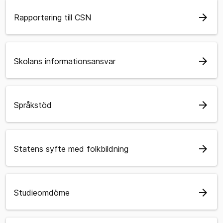
arrow_forward
Rapportering till CSN
arrow_forward
Skolans informationsansvar
arrow_forward
Språkstöd
arrow_forward
Statens syfte med folkbildning
arrow_forward
Studieomdöme