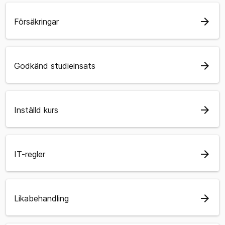
arrow_forward
Försäkringar
arrow_forward
Godkänd studieinsats
arrow_forward
Inställd kurs
arrow_forward
IT-regler
arrow_forward
Likabehandling