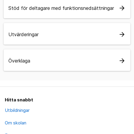
arrow_forward
Stöd för deltagare med funktionsnedsättningar
arrow_forward
Utvärderingar
arrow_forward
Överklaga
Hitta snabbt
Utbildningar
Om skolan