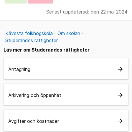
Senast uppdaterad: den 22 maj 2024
Kävesta folkhögskola
Om skolan
Studerandes rättigheter
Läs mer om Studerandes rättigheter
arrow_forward
Antagning
arrow_forward
Arkivering och öppenhet
arrow_forward
Avgifter och kostnader