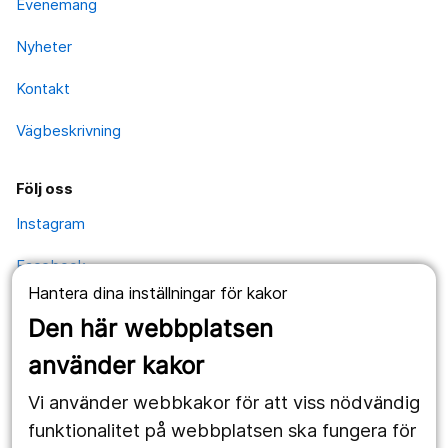
Evenemang
Nyheter
Kontakt
Vägbeskrivning
Följ oss
Instagram
Facebook
Hantera dina inställningar för kakor
YouTube
Den här webbplatsen
använder kakor
Kontakt
Vi använder webbkakor för att viss nödvändig
Postadress
funktionalitet på webbplatsen ska fungera för
Kävesta folkhögskola