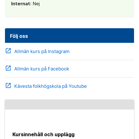
Internat
: Nej
Följ oss
open_in_new
Allmän kurs på Instagram
open_in_new
Allmän kurs på Facebook
open_in_new
Kävesta folkhögskola på Youtube
Kursinnehåll och upplägg