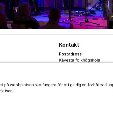
Kontakt
Postadress
Kävesta folkhögskola
Kävesta 180
697 94 Sköllersta
tet på webbplatsen ska fungera för att ge dig en förbättrad u
platsen.