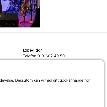
Expedition
Telefon 019-602 49 50
Mejl
info@kavesta.fhsk.se
pplevelse. Dessutom kan vi med ditt godkännande för