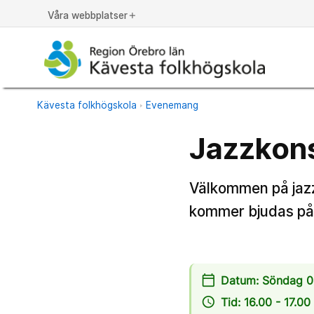
Våra webbplatser
add
Kävesta folkhögskola
Evenemang
Jazzkon
Välkommen på jazz
kommer bjudas på j
calendar_today
Datum: Söndag 0
access_time
Tid: 16.00 - 17.00